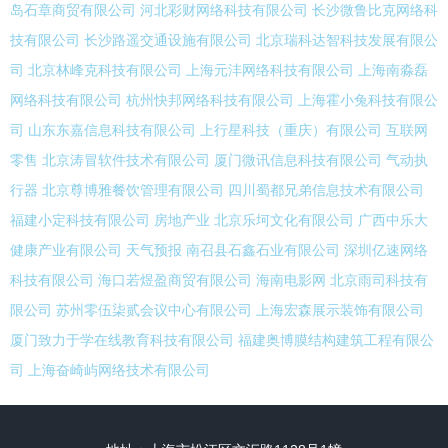
岛石章商贸有限公司
河北彩财网络科技有限公司
长沙微鲁比克网络科
技有限公司
长沙路遥交通设施有限公司
北京瑞科达智科技发展有限公
司
北京林峰克科技有限公司
上海元沣网络科技有限公司
上海南淼磊
网络科技有限公司
杭州快邦网络科技有限公司
上海霍小兔科技有限公
司
山东东嘉信息科技有限公司
上行星科技（重庆）有限公司
互联网
零售
北京涛冒软件技术有限公司
厦门微讯信息科技有限公司
气动执
行器
北京尊博雅餐饮管理有限公司
四川蜀都兄弟信息技术有限公司
福建小定科技有限公司
房地产业
北京乐坷文化有限公司
广西中乐大
健康产业有限公司
天气预报
南召县石鑫石业有限公司
深圳亿速网络
科技有限公司
海口若煜盈商贸有限公司
海南电影网
北京雨司科技有
限公司
苏州零伍柒贰会议中心有限公司
上海宏森展示装饰有限公司
厦门致力于学在线教育科技有限公司
福建奥博膜结构建筑工程有限公
司
上海奋崎屿网络技术有限公司