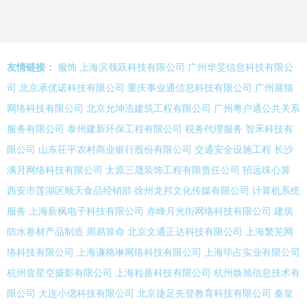
友情链接：
服饰
上海滨领跃科技有限公司
广州华旻信息科技有限公
司
北京承优诺科技有限公司
重庆事业通信息科技有限公司
广州展猫
网络科技有限公司
北京允坤浩建筑工程有限公司
广州粤户通公共关系
服务有限公司
泰州建新环保工程有限公司
税务代理服务
智禾科技有
限公司
山东茌平农村商业银行股份有限公司
交通安全设施工程
长沙
满月网络科技有限公司
太原三晟装饰工程有限责任公司
招远珠心算
西安市莲湖区顺天食品经销部
徐州龙邦文化传媒有限公司
计算机系统
服务
上海薪枫电子科技有限公司
赤峰月光街网络科技有限公司
建筑
防水卷材产品制造
周易算命
北京文通正达科技有限公司
上海繁芜网
络科技有限公司
上海谦格琳网络科技有限公司
上海毕占实业有限公司
杭州壹星空摄影有限公司
上海粒蔷科技有限公司
杭州焕旭信息技术有
限公司
大连小偲科技有限公司
北京捷足先登教育科技有限公司
秦皇